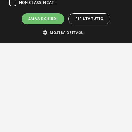
NON CLASSIFICATI
SALVA E CHIUDI
RIFIUTA TUTTO
MOSTRA DETTAGLI
IL NOSTRO NETWORK
Privacy Policy
|
Cookie Policy
Via Agnini 47, 41037 Mirandola (MO) | Cod. Fisc. e P.IVA
01828260362