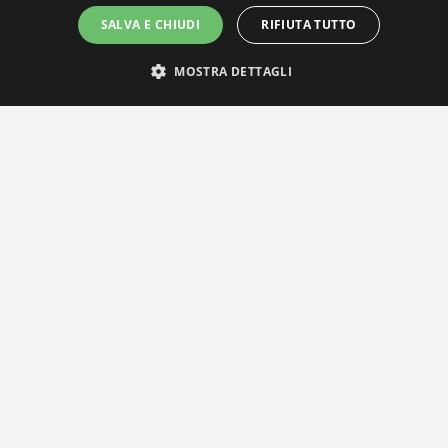
SALVA E CHIUDI
RIFIUTA TUTTO
MOSTRA DETTAGLI
IL NOSTRO NETWORK
Privacy Policy
|
Cookie Policy
Via Agnini 47, 41037 Mirandola (MO) | Cod. Fisc. e P.IVA
01828260362
Segreteria e Concessionaria: RPM Media Srl Società Benefit Tel.
0535/23550
info@distrettobiomedicale.it