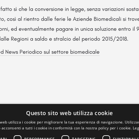
 fatto sì che la conversione in legge, senza variazioni sosta
to, così al rientro dalle ferie le Aziende Biomedicali si tr
orni, ed eventualmente pagare in unica soluzione entro il 
dalle Regioni a saldo e stralcio del periodo 2015/2018.
d News Periodico sul settore biomedicale
Questo sito web utilizza cookie
web utilizza i cookie per migliorare la tua esperienza di navigazione. Utilizza
 acconsenti a tutti i cookie in conformità con la nostra policy per i cookie.
Leg