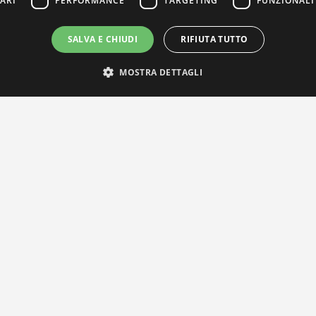
ARI
PERFORMANCE
TARGETING
FUNZIONALI
SALVA E CHIUDI
RIFIUTA TUTTO
MOSTRA DETTAGLI
IL NOSTRO NETWORK
Privacy Policy
|
Cookie Policy
Via Agnini 47, 41037 Mirandola (MO) | Cod. Fisc. e P.IVA 0182826036