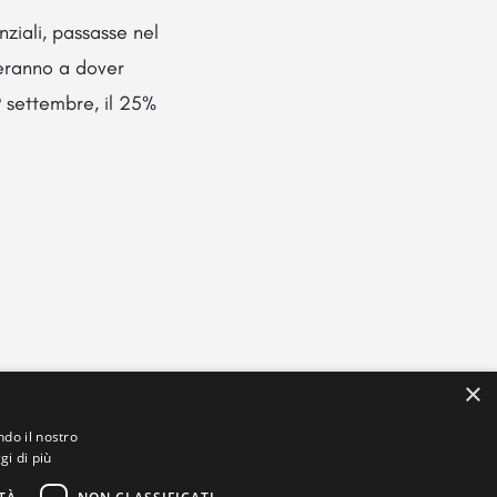
nziali, passasse nel
overanno a dover
9 settembre, il 25%
×
ndo il nostro
gi di più