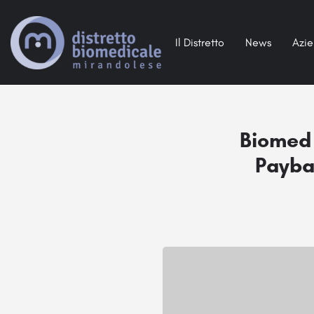
Il Distretto
News
Azi
Biomed 
Payba