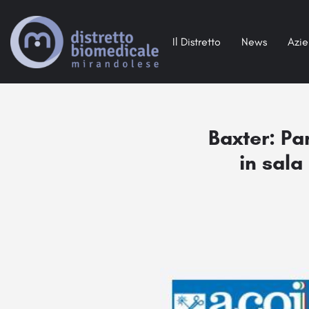
Il Distretto
News
Azi
Baxter: Pa
in sala