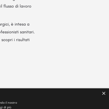
l flusso di lavoro
rgici, è intesa a
essionisti sanitari.
copri i risultati
×
ndo il nostro
gi di più