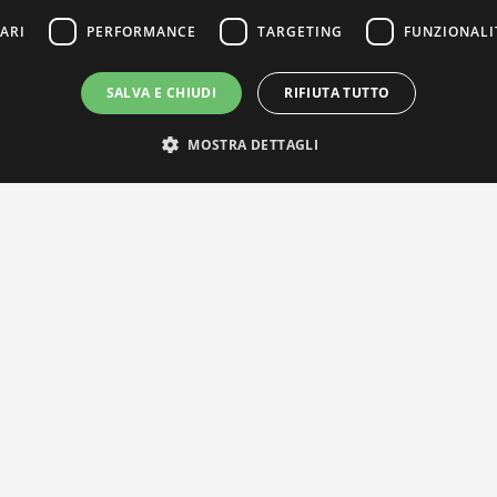
ARI
PERFORMANCE
TARGETING
FUNZIONALI
SALVA E CHIUDI
RIFIUTA TUTTO
MOSTRA DETTAGLI
IL NOSTRO NETWORK
Privacy Policy
|
Cookie Policy