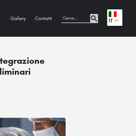
Gallery
Contatti
.
IT
ntegrazione
liminari