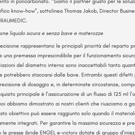
to in policarbonato. “Siamo il partner giusto per le soluz
ifico know-how”, sottolinea Thomas Jakob, Director Busine
i RAUMEDIC.
cone liquido sicura e senza bave e materozze
ecisione rappresentano le principali priorità del reparto p
 una premessa imprescindibile per il funzionamento sicur
azioni del diametro interno sono inaccettabili tanto quan
che potrebbero staccarsi dalle bave. Entrambi questi difett
ecisione di dosaggio e, in determinate circostanze, comp
requisito principale è l’assicurazione di un flusso di 125 ml 
oi abbiamo dimostrato ai nostri clienti che riusciamo a ga
esto obiettivo può essere raggiunto solo quando il material
mente integrati. Per garantire la massima sicurezza e pre
le presse ibride ENGEL e-victory dotate di gruppo d’iniezi