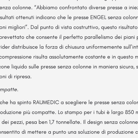
senza colonne. “Abbiamo confrontato diverse presse a in
risultati ottenuti indicano che le presse ENGEL senza colon
ni migliori”. Dal punto di vista costruttivo, questo risultat
brevettato che consente il perfetto parallelismo dei piani 
ider distribuisce la forza di chiusura uniformemente sull’in
 compressione risulta assolutamente costante e in questo 
licone liquido sulle presse senza colonne in maniera sicura
ni di ripresa.
ompatte.
 che ha spinto RAUMEDIC a scegliere le presse senza colonn
 produzione più compatte. Lo stampo per i tubi è largo 850
 dei pezzi, pesa ben 1,7 tonnellate. Il design senza colonne
nsentito di mettere a punto una soluzione di produzione