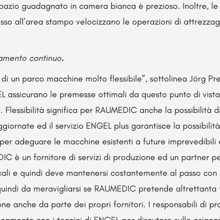
pazio guadagnato in camera bianca è prezioso. Inoltre, le
cesso all’area stampo velocizzano le operazioni di attrezza
oramento continuo
.
di un parco macchine molto flessibile”, sottolinea Jörg Pre
 assicurano le premesse ottimali da questo punto di vista
. Flessibilità significa per RAUMEDIC anche la possibilità 
ornate ed il servizio ENGEL plus garantisce la possibilità
 per adeguare le macchine esistenti a future imprevedibili 
 è un fornitore di servizi di produzione ed un partner per
cali e quindi deve mantenersi costantemente al passo con l
 quindi da meravigliarsi se RAUMEDIC pretende altrettanta fl
ne anche da parte dei propri fornitori. I responsabili di
icamente con i tecnici di ENGEL per discutere sulle esigenze