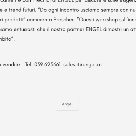
e e trend futuri. “Da ogni incontro usciamo sempre con nuo
stri prodotti” commenta Prescher. “Questi workshop sull’in
Siamo entusiasti che il nostro partner ENGEL dimostri un a
mbito”.
io vendite – Tel. 039 625661
sales.it@engel.at
engel