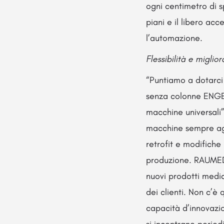
ogni centimetro di s
piani e il libero ac
l’automazione.
Flessibilità e migli
“Puntiamo a dotarci 
senza colonne ENGEL
macchine universali”
macchine sempre aggi
retrofit e modifiche
produzione. RAUMEDIC
nuovi prodotti medi
dei clienti. Non c’è
capacità d’innovazio
si incontrano period