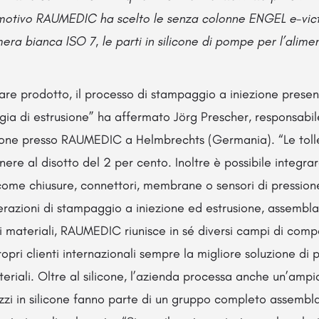
motivo RAUMEDIC ha scelto le senza colonne ENGEL e-vict
era bianca ISO 7, le parti in silicone di pompe per l’alimen
are prodotto, il processo di stampaggio a iniezione prese
ogia di estrusione” ha affermato Jörg Prescher, responsabil
cone presso RAUMEDIC a Helmbrechts (Germania). “Le toll
ere al disotto del 2 per cento. Inoltre è possibile integra
come chiusure, connettori, membrane o sensori di pression
erazioni di stampaggio a iniezione ed estrusione, assembl
i materiali, RAUMEDIC riunisce in sé diversi campi di comp
ropri clienti internazionali sempre la migliore soluzione di
eriali. Oltre al silicone, l’azienda processa anche un’amp
ezzi in silicone fanno parte di un gruppo completo assem