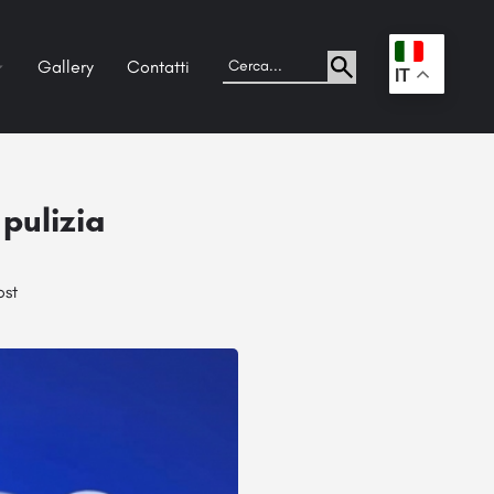
Gallery
Contatti
.
IT
pulizia
ost