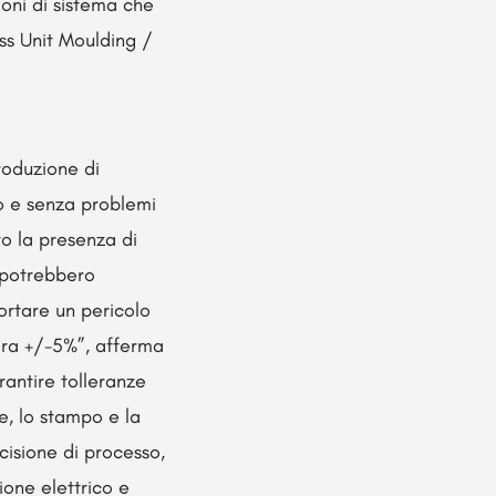
ioni di sistema che
ss Unit Moulding /
roduzione di
o e senza problemi
to la presenza di
i potrebbero
ortare un pericolo
l’ora +/-5%”, afferma
rantire tolleranze
e, lo stampo e la
cisione di processo,
one elettrico e