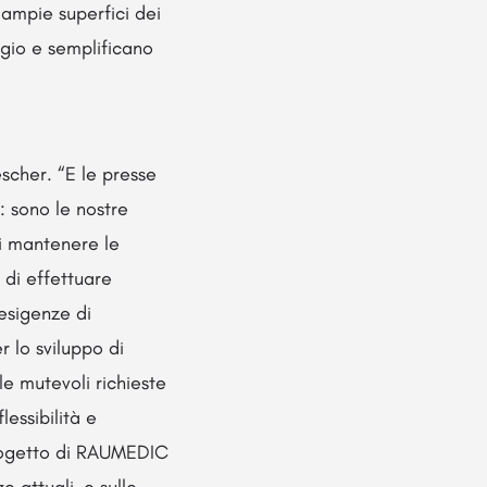
 ampie superfici dei
ggio e semplificano
scher. “E le presse
: sono le nostre
di mantenere le
 di effettuare
esigenze di
 lo sviluppo di
e mutevoli richieste
essibilità e
 progetto di RAUMEDIC
 attuali, e sulle