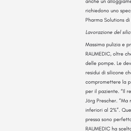
anche un alloggiamen
richiedono uno spec
Pharma Solutions d
Lavorazione del sili
Massima pulizia e pr
RAUMEDIC, oltre che
delle pompe. Le devi
residui di silicone 
compromettere la pr
per il paziente. “Il 
Jörg Prescher. “Ma n
inferiori al 2%”. Qu
pressa sono perfetta
RAUMEDIC ha scelto 