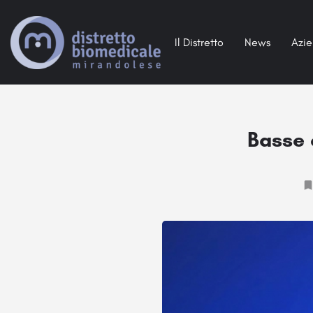
Il Distretto
News
Azi
Basse 