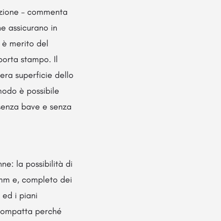
iezione – commenta
ne assicurano in
o è merito del
porta stampo. Il
tera superficie dello
modo è possibile
, senza bave e senza
e: la possibilità di
 mm e, completo dei
 ed i piani
 compatta perché