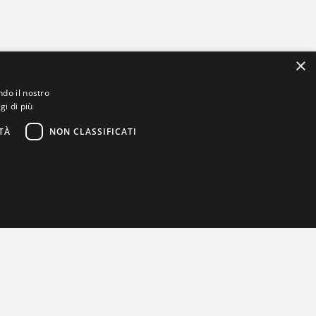
×
ndo il nostro
gi di più
TÀ
NON CLASSIFICATI