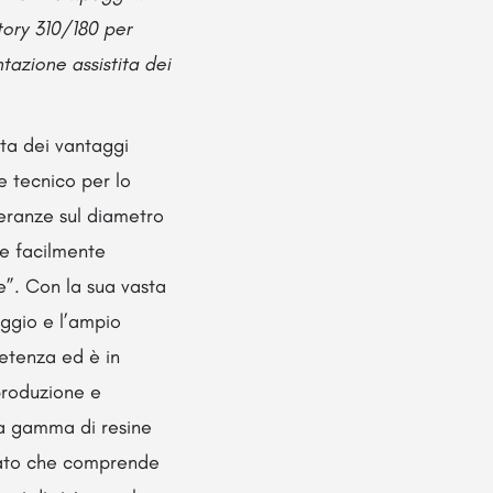
ory 310/180 per
tazione assistita dei
nta dei vantaggi
e tecnico per lo
eranze sul diametro
re facilmente
e”. Con la sua vasta
aggio e l’ampio
etenza ed è in
 produzione e
ia gamma di resine
blato che comprende