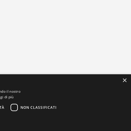
×
ndo il nostro
gi di più
TÀ
NON CLASSIFICATI