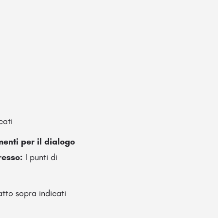
cati
enti per il dialogo
resso:
I punti di
atto sopra indicati