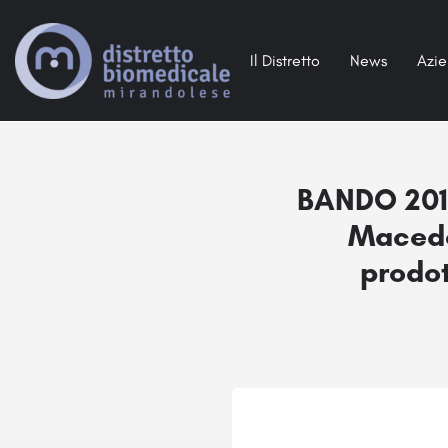
Il Distretto
News
Azi
BANDO 2015
Macedo
prodot