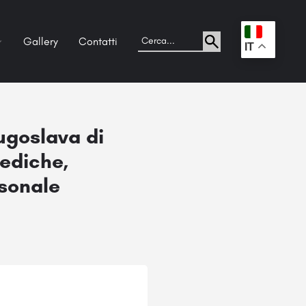
Gallery
Contatti
.
IT
ugoslava di
ediche,
rsonale