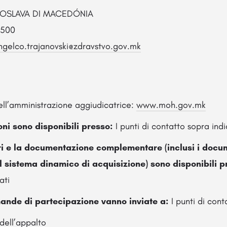
GOSLAVA DI MACEDÓNIA
2500
ngelco.trajanovski@zdravstvo.gov.mk
ell’amministrazione aggiudicatrice:
www.moh.gov.mk
oni sono disponibili presso:
I punti di contatto sopra indi
eri e la documentazione complementare (inclusi i docum
il sistema dinamico di acquisizione) sono disponibili p
ati
mande di partecipazione vanno inviate a:
I punti di cont
dell’appalto