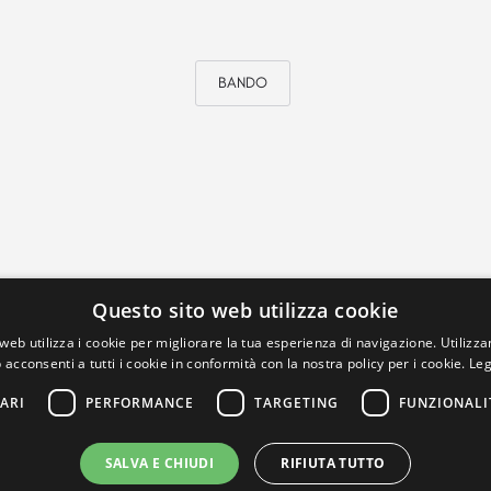
BANDO
Questo sito web utilizza cookie
web utilizza i cookie per migliorare la tua esperienza di navigazione. Utilizza
 acconsenti a tutti i cookie in conformità con la nostra policy per i cookie.
Leg
ARI
PERFORMANCE
TARGETING
FUNZIONALI
SALVA E CHIUDI
RIFIUTA TUTTO