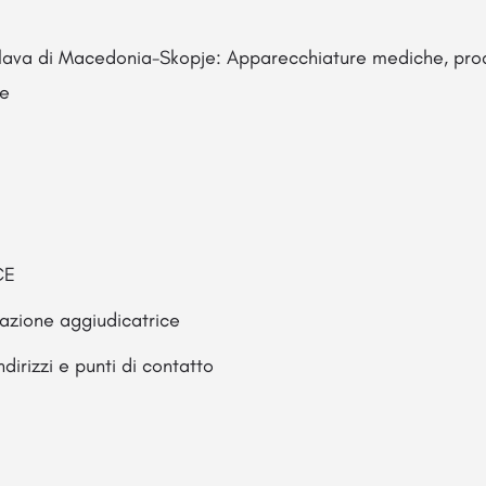
lava di Macedonia-Skopje: Apparecchiature mediche, prod
le
CE
razione aggiudicatrice
dirizzi e punti di contatto