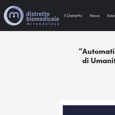
Il Distretto
News
Azi
“Automati
di Umanit