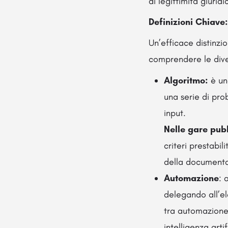
di legittimità giuridi
Definizioni Chiave:
Un’efficace distinzi
comprendere le diver
Algoritmo:
è un
una serie di pro
input.
Nelle gare pub
criteri prestabi
della documentaz
Automazione
: 
delegando all’el
tra automazione 
intelligenza art