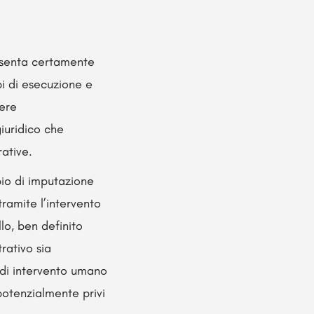
resenta certamente
pi di esecuzione e
sere
iuridico che
rative.
pio di imputazione
ramite l’intervento
lo, ben definito
rativo sia
 di intervento umano
potenzialmente privi