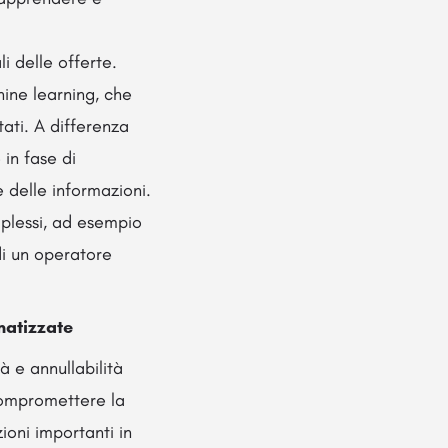
li delle offerte.
hine learning, che
tati. A differenza
 in fase di
e delle informazioni.
mplessi, ad esempio
 di un operatore
omatizzate
à e annullabilità
compromettere la
ioni importanti in