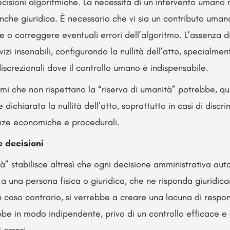
decisioni algoritmiche. La necessità di un intervento umano
nche giuridica. È necessario che vi sia un contributo uma
re o correggere eventuali errori dell’algoritmo. L’assenza d
zi insanabili, configurando la nullità dell’atto, specialmen
discrezionali dove il controllo umano è indispensabile.
tmi che non rispettano la “riserva di umanità” potrebbe, qu
e dichiarata la nullità dell’atto, soprattutto in casi di discr
nze economiche e procedurali.
e decisioni
tà” stabilisce altresì che ogni decisione amministrativa a
 a una persona fisica o giuridica, che ne risponda giuridi
 caso contrario, si verrebbe a creare una lacuna di respon
be in modo indipendente, privo di un controllo efficace e s