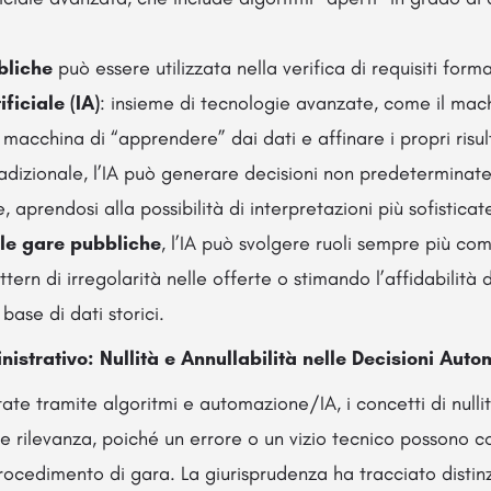
bliche
può essere utilizzata nella verifica di requisiti forma
ificiale (IA)
: insieme di tecnologie avanzate, come il mac
macchina di “apprendere” dai dati e affinare i propri risul
radizionale, l’IA può generare decisioni non predeterminate
aprendosi alla possibilità di interpretazioni più sofisticat
lle gare pubbliche
, l’IA può svolgere ruoli sempre più co
tern di irregolarità nelle offerte o stimando l’affidabilità
base di dati storici.
nistrativo: Nullità e Annullabilità nelle Decisioni Aut
ate tramite algoritmi e automazione/IA, i concetti di nullit
e rilevanza, poiché un errore o un vizio tecnico possono 
 procedimento di gara. La giurisprudenza ha tracciato distinz