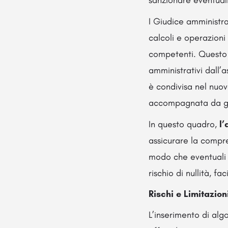
sanzionare eventuali
I Giudice amministra
calcoli e operazioni
competenti. Questo s
amministrativi dall’
è condivisa nel nuo
accompagnata da gar
In questo quadro,
l’
assicurare la compren
modo che eventuali v
rischio di nullità, f
Rischi e Limitazion
L’inserimento di algo