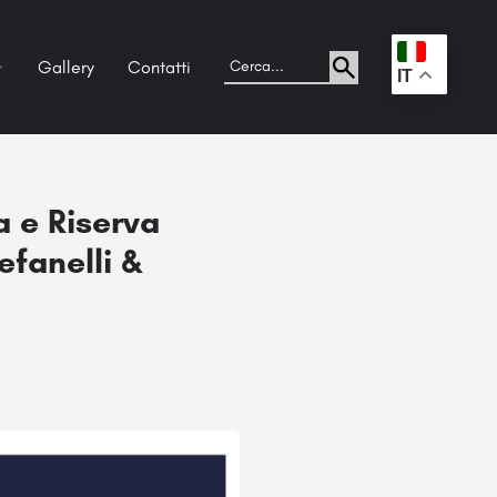
Gallery
Contatti
.
IT
 e Riserva
efanelli &