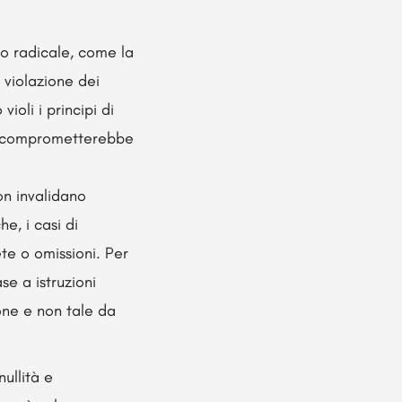
to radicale, come la
violazione dei
violi i principi di
hé comprometterebbe
non invalidano
e, i casi di
te o omissioni. Per
se a istruzioni
ione e non tale da
nullità e