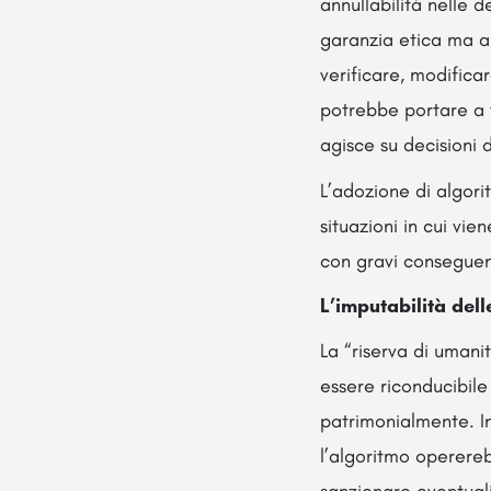
annullabilità nelle 
garanzia etica ma a
verificare, modifica
potrebbe portare a vi
agisce su decisioni 
L’adozione di algori
situazioni in cui vien
con gravi consegue
L’imputabilità dell
La “riserva di umani
essere riconducibile
patrimonialmente. In
l’algoritmo operereb