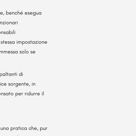
are, benché esegua
nzionari
nsabili
a stessa impostazione
ammessa solo se
altanti di
ice sorgente, in
nsato per ridurre il
una pratica che, pur