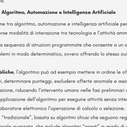
ca.
 Algoritmo, Automazione e Intelligenza Artificiale
one tra algoritmo, automazione e intelligenza artificiale pe
se modalità di interazione tra tecnologia e l’attività ammi
a sequenza di istruzioni programmate che consente a un so
blemi in modo deterministico, ovvero offrendo lo stesso out
bliche
, l’algoritmo può ad esempio mettere in ordine le o
liti, determinare punteggi, escludere offerte anomale e assis
ione, riducendo l’intervento umano nelle fasi preliminari 
applicazione dell’algoritmo per eseguire attività senza in
aboratore elettronico l’operazione di calcolo o selezione. 
“tradizionale”, basata su algoritmi chiusi che seguono reg
ificiale avanzata, che include algoritmi “aperti” in grado d