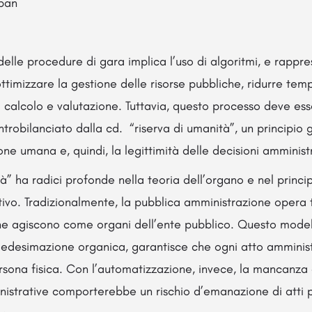
ban
elle procedure di gara implica l’uso di algoritmi, e rapp
ttimizzare la gestione delle risorse pubbliche, ridurre tem
i calcolo e valutazione. Tuttavia, questo processo deve es
obilanciato dalla cd. “riserva di umanità”, un principio g
one umana e, quindi, la legittimità delle decisioni amminist
tà” ha radici profonde nella teoria dell’organo e nel princi
tivo. Tradizionalmente, la pubblica amministrazione opera t
che agiscono come organi dell’ente pubblico. Questo model
medesimazione organica, garantisce che ogni atto amminist
rsona fisica. Con l’automatizzazione, invece, la mancanza
nistrative comporterebbe un rischio d’emanazione di atti 