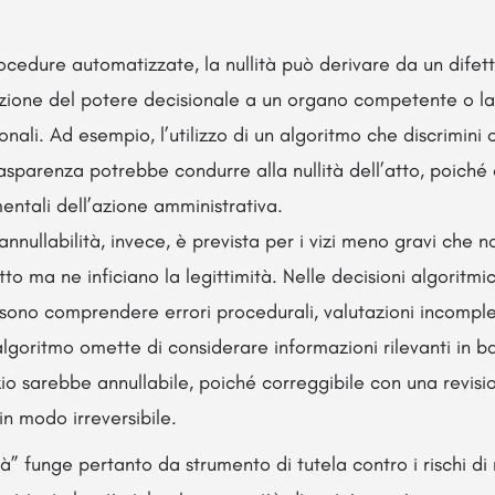
rocedure automatizzate, la nullità può derivare da un difet
zione del potere decisionale a un organo competente o la 
ionali. Ad esempio, l’utilizzo di un algoritmo che discrimini o 
rasparenza potrebbe condurre alla nullità dell’atto, poic
mentali dell’azione amministrativa.
l’annullabilità, invece, è prevista per i vizi meno gravi che 
to ma ne inficiano la legittimità. Nelle decisioni algoritmich
ssono comprendere errori procedurali, valutazioni incomple
lgoritmo omette di considerare informazioni rilevanti in ba
vizio sarebbe annullabile, poiché correggibile con una revis
 in modo irreversibile.
à” funge pertanto da strumento di tutela contro i rischi di 