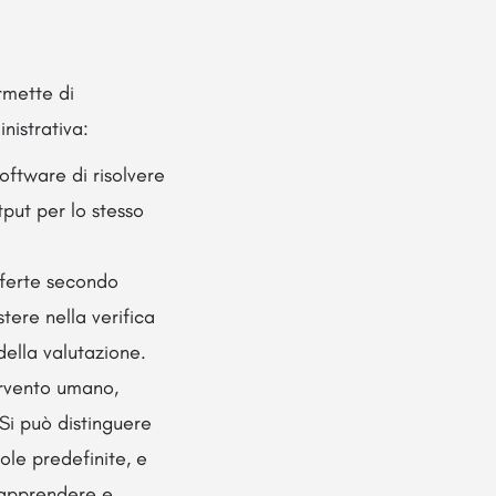
rmette di
nistrativa:
ftware di risolvere
put per lo stesso
fferte secondo
tere nella verifica
della valutazione.
tervento umano,
Si può distinguere
ole predefinite, e
i apprendere e