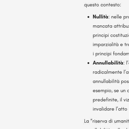
questo contesto:
Nullità
: nelle p
mancata attribu
principi costituz
imparzialità e t
i principi fonda
Annullabilità
: 
radicalmente l’at
annullabilità po
esempio, se un a
predefinite, il 
invalidare l’atto
La “riserva di umanit