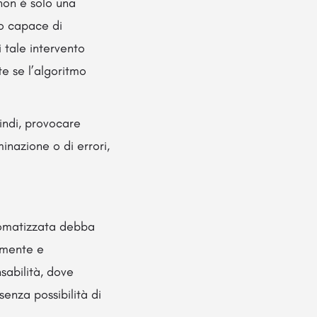
 non è solo una
no capace di
i tale intervento
te se l’algoritmo
indi, provocare
iminazione o di errori,
utomatizzata debba
camente e
sabilità, dove
enza possibilità di