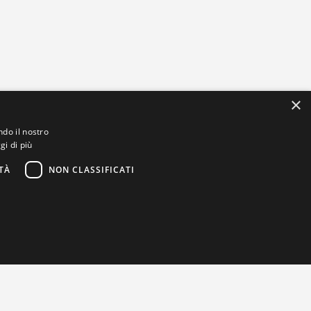
×
ndo il nostro
gi di più
TÀ
NON CLASSIFICATI