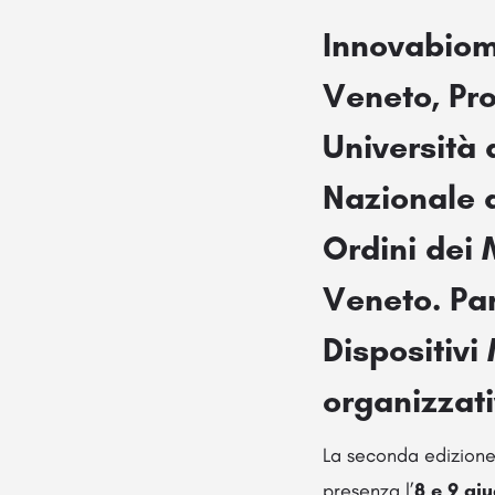
Innovabiom
Veneto, Pr
Università 
Nazionale d
Ordini dei 
Veneto
. P
Dispositivi
organizzat
La seconda edizione 
presenza l’
8 e 9 gi