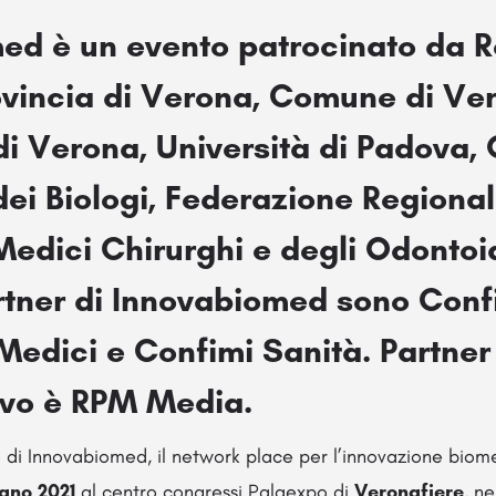
ed è un evento patrocinato da
R
ovincia di Verona, Comune di Ve
di Verona, Università di Padova,
ei Biologi, Federazione Regional
Medici Chirurghi e degli Odontoia
artner di Innovabiomed sono
Conf
 Medici
e
Confimi Sanità
. Partner
ivo è RPM Media.
di Innovabiomed, il network place per l’innovazione biome
ugno 2021
al centro congressi Palaexpo di
Veronafiere
, ne