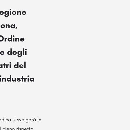
egione
rona,
 Ordine
e degli
tri del
industria
dica si svolgerà in
l pieno rispetto