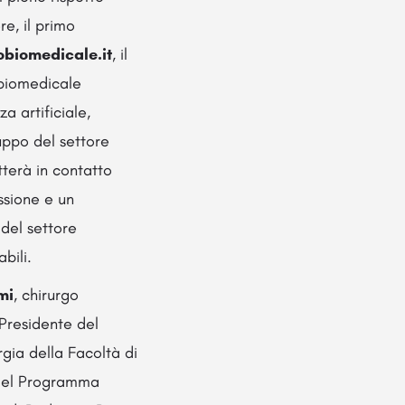
e, il primo
tobiomedicale.it
, il
 biomedicale
a artificiale,
luppo del settore
tterà in contatto
essione e un
 del settore
bili.
mi
, chirurgo
 Presidente del
rgia della Facoltà di
e del Programma