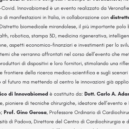
i-Covid. Innovabiomed è un evento realizzato da Veronafier
o di manifestazioni in Italia, in collaborazione con
distret
Distretto biomedicale mirandolese, il più importante polo
lth, robotica, stampa 3D, medicina rigenerativa, intelligenz
one, aspetti economico-finanziari e investimenti per lo svi
 temi che verranno affrontati nel corso dell’evento che me
produttori di dispositivi e loro fornitori, stimolando una rifl
e frontiere della ricerca medico-scientifica e sugli scenari
 al futuro ma mettendo al centro le innovazioni già applica
fico di Innovabiomed
è costituito da:
Dott. Carlo A. Ada
e, pioniere di tecniche chirurgiche, ideatore dell’evento e
o;
Prof. Gino Gerosa
, Professore Ordinario di Cardiochiru
rsità di Padova, Direttore del Centro di Cardiochirurgia 