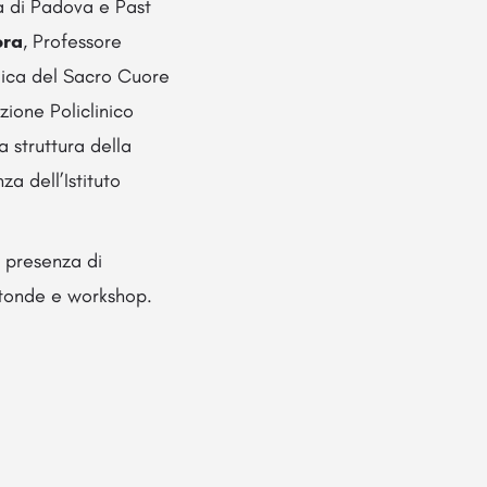
à di Padova e Past
ora
, Professore
lica del Sacro Cuore
ione Policlinico
a struttura della
a dell’Istituto
a presenza di
otonde e workshop.