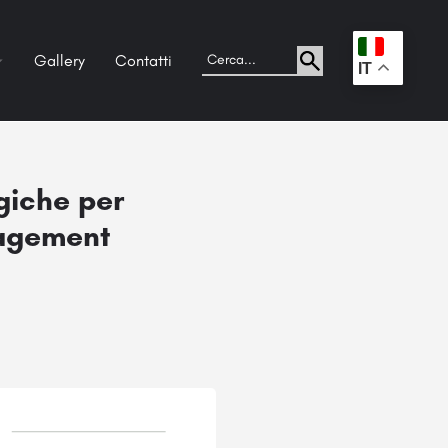
Gallery
Contatti
.
IT
giche per
nagement