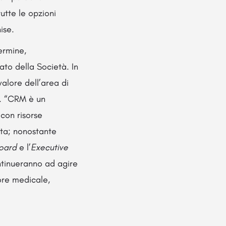
utte le opzioni
ise.
termine,
ato della Società. In
valore dell’area di
. “CRM è un
con risorse
ita; nonostante
oard
e l’
Executive
ontinueranno ad agire
ore medicale,