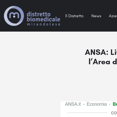
Il Distretto
News
Azi
ANSA: Li
l’Area 