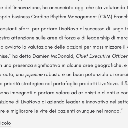
e dell’innovazione, ha annunciato oggi che sta valutando t
proprio business Cardiac Rhythm Management (CRM) Franch
i costanti sforzi per portare LivaNova al successo di lungo 
tra attenzione sulle aree di forza e di leadership di merc
o avviato la valutazione delle opzioni per massimizzare il 
hise,” ha detto Damien McDonald,
Chief Executive Officer
n una presenza significativa in alcune aree geografiche, e 
mercato, una
pipeline
robusta e un buon potenziale di cresc
a priorità strategica nel portafoglio prodotti LivaNova. Il
B
 sono impegnati a portare valore ad azionisti e clienti e c
sizione di LivaNova di azienda leader e innovativa nel sett
re e migliorare le vite dei pazienti ovunque nel mondo.”
ticolo