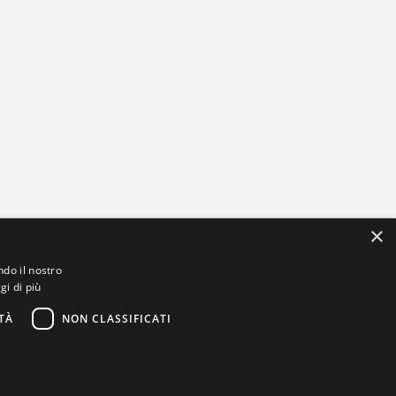
×
ndo il nostro
gi di più
TÀ
NON CLASSIFICATI