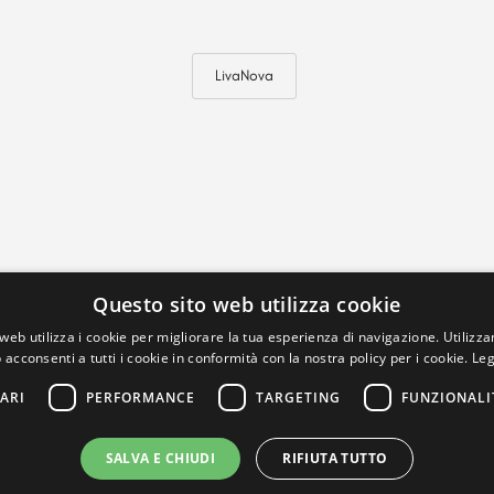
LivaNova
Questo sito web utilizza cookie
web utilizza i cookie per migliorare la tua esperienza di navigazione. Utilizza
 acconsenti a tutti i cookie in conformità con la nostra policy per i cookie.
Leg
ARI
PERFORMANCE
TARGETING
FUNZIONALI
SALVA E CHIUDI
RIFIUTA TUTTO