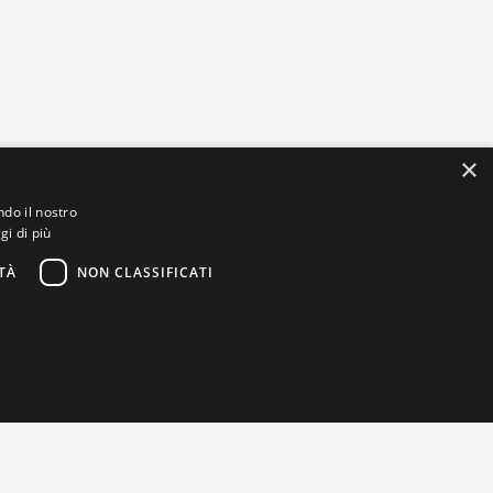
×
ndo il nostro
gi di più
TÀ
NON CLASSIFICATI