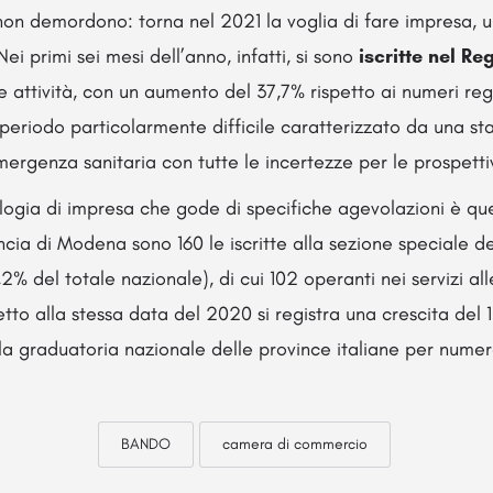
non demordono: torna nel 2021 la voglia di fare impresa, u
i primi sei mesi dell’anno, infatti, si sono
iscritte nel Re
ttività, con un aumento del 37,7% rispetto ai numeri regi
eriodo particolarmente difficile caratterizzato da una st
emergenza sanitaria con tutte le incertezze per le prospett
logia di impresa che gode di specifiche agevolazioni è qu
incia di Modena sono 160 le iscritte alla sezione speciale d
,2% del totale nazionale), di cui 102 operanti nei servizi al
etto alla stessa data del 2020 si registra una crescita del
a graduatoria nazionale delle province italiane per numero
BANDO
camera di commercio