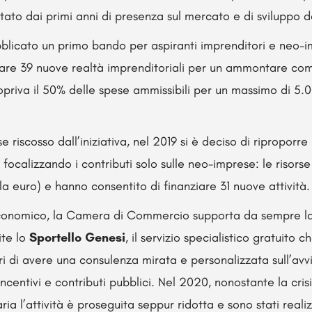
to dai primi anni di presenza sul mercato e di sviluppo de
bblicato un primo bando per aspiranti imprenditori e neo-
iare 39 nuove realtà imprenditoriali per un ammontare com
copriva il 50% delle spese ammissibili per un massimo di 5.
se riscosso dall’iniziativa, nel 2019 si è deciso di riproporre
ocalizzando i contributi solo sulle neo-imprese: le risorse
a euro) e hanno consentito di finanziare 31 nuove attività.
conomico, la Camera di Commercio supporta da sempre la
ite lo
Sportello Genesi
, il servizio specialistico gratuito 
ri di avere una consulenza mirata e personalizzata sull’avvio
incentivi e contributi pubblici. Nel 2020, nonostante la cris
ia l’attività è proseguita seppur ridotta e sono stati reali