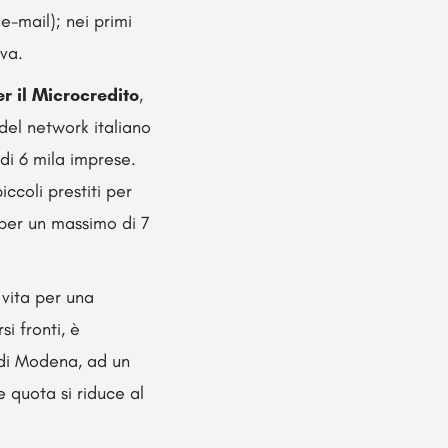
-mail); nei primi
iva.
er il Microcredito
,
del network italiano
 di 6 mila imprese.
ccoli prestiti per
 per un massimo di 7
 vita per una
i fronti, è
 di Modena, ad un
e quota si riduce al