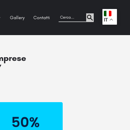
Gallery
Contatti
.
IT
imprese
”