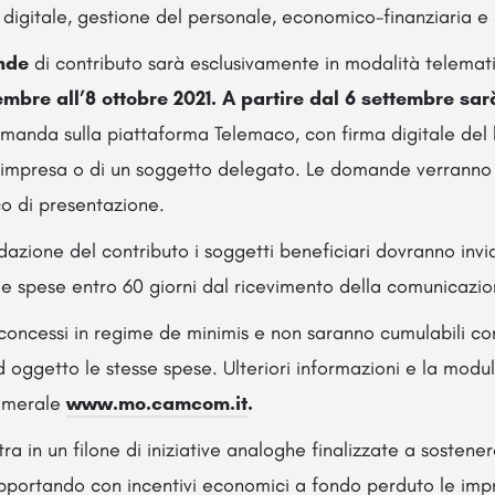
, digitale, gestione del personale, economico-finanziaria e 
ande
di contributo sarà esclusivamente in modalità telemat
embre all’8 ottobre 2021. A partire dal 6 settembre sar
manda sulla piattaforma Telemaco, con firma digitale del 
’impresa o di un soggetto delegato. Le domande verranno 
co di presentazione.
idazione del contributo i soggetti beneficiari dovranno invi
le spese entro 60 giorni dal ricevimento della comunicazi
 concessi in regime de minimis e non saranno cumulabili con 
d oggetto le stesse spese. Ulteriori informazioni e la modul
 camerale
www.mo.camcom.it
.
ra in un filone di iniziative analoghe finalizzate a sostene
upportando con incentivi economici a fondo perduto le impre