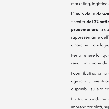
marketing, logistica
L’invio delle dom
finestra
dal 22 sett
precompilare
la do
rappresentante dell
all’ordine cronologi
Per ottenere la liqu
rendicontazione del
I contributi saranno
agevolativi aventi a
disponibili sul sito
L’attuale bando rient
imprenditorialità, s