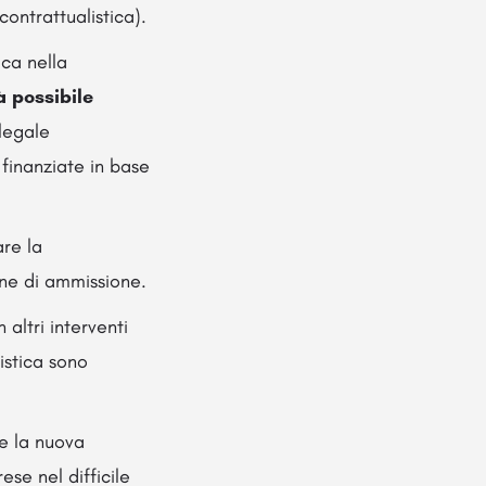
contrattualistica).
ica nella
à possibile
legale
finanziate in base
are la
one di ammissione.
altri interventi
istica sono
re la nuova
se nel difficile