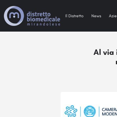
Il Distretto
News
Azi
Al via