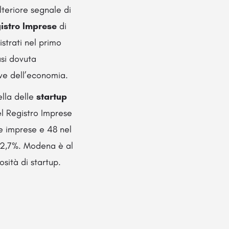
lteriore segnale di
gistro Imprese
di
strati nel primo
asi dovuta
ive dell’economia.
ella delle
startup
el Registro Imprese
le imprese e 48 nel
 12,7%. Modena è al
sità di startup.