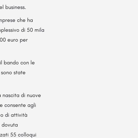
l business.
imprese che ha
plessivo di 50 mila
000 euro per
 il bando con le
 sono state
 nascita di nuove
che consente agli
 di attività
i dovuta
zzati 55 colloqui