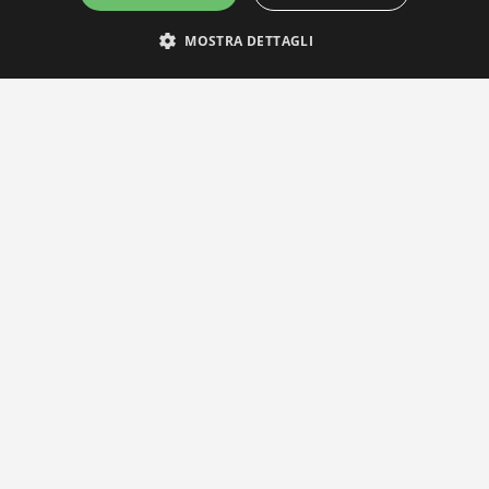
MOSTRA DETTAGLI
IL NOSTRO NETWORK
Privacy Policy
|
Cookie Policy
Via Agnini 47, 41037 Mirandola (MO) | Cod. Fisc. e P.IVA 0182826036
reteria e Concessionaria: RPM Media Srl Società Benefit Tel.
0535/2
info@distrettobiomedicale.it
© Distretto Biomedicale Mirandolese - Sviluppato da
TEAM99