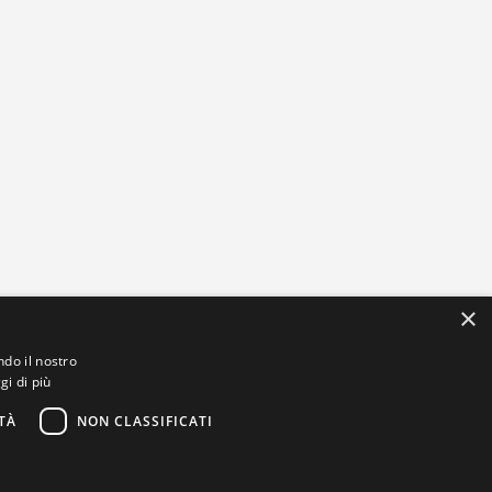
×
ndo il nostro
gi di più
TÀ
NON CLASSIFICATI