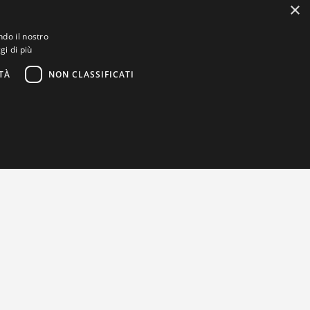
×
ndo il nostro
gi di più
TÀ
NON CLASSIFICATI