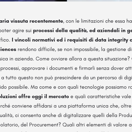
aria vissuta recentemente
, con le limitazioni che essa 
poter agire sui
processi della qualità, ed aziendali in 
afico.
I vincoli normativi ed i requisiti di data integrity
ciences
rendono difficile, se non impossibile, la gestione d
isica in azienda. Come ovviare allora a questa situazione?
i processi, approvare i documenti e firmarli senza dover atte
e a tutto questo non può prescindere da un percorso di digi
apido possibile. Ma come e con quali tecnologie possiamo 
luzioni offre oggi il mercato
e quali caratteristiche vale
erché conviene affidarsi a una piattaforma unica che, oltre
ualità, ci consenta anche di digitalizzare quelli della Produ
olatorio, del Procurement? Quali altri elementi di valore 