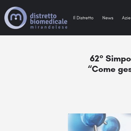
Il Distretto
News
Azi
62° Simpo
“Come gest