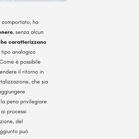
ha comportato, ha
genere
, senza alcun
 che caratterizzano
i tipo analogico
 Come è possibile
ndere il ritorno in
talizzazione, che sia
raggiungere
 la pena privilegiare
 ai processi
zione, del
aggiunto può