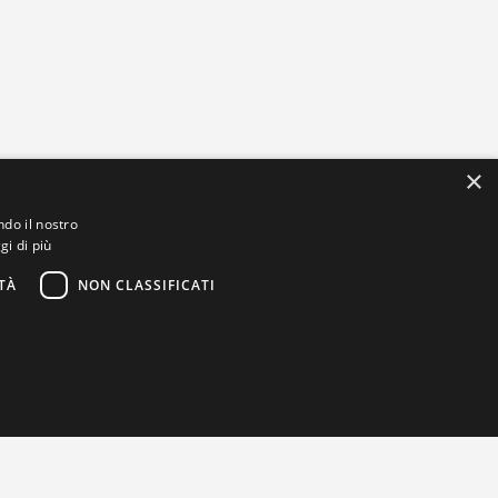
×
ndo il nostro
gi di più
TÀ
NON CLASSIFICATI