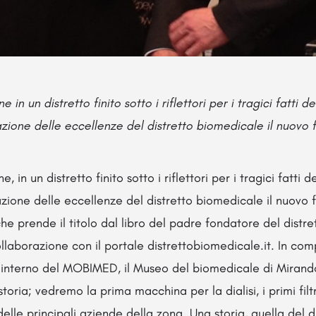
 in un distretto finito sotto i riflettori per i tragici fatti 
azione delle eccellenze del distretto biomedicale il nuovo
, in un distretto finito sotto i riflettori per i tragici fatti
azione delle eccellenze del distretto biomedicale il nuovo
che prende il titolo dal libro del padre fondatore del distr
ollaborazione con il portale distrettobiomedicale.it. In co
ll’interno del MOBIMED, il Museo del biomedicale di Mirand
storia; vedremo la prima macchina per la dialisi, i primi filt
elle principali aziende della zona. Una storia, quella del d