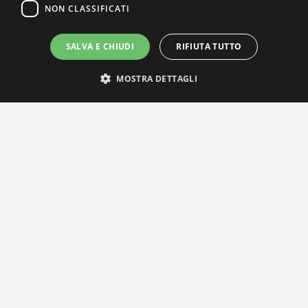
NON CLASSIFICATI
SALVA E CHIUDI
RIFIUTA TUTTO
MOSTRA DETTAGLI
IL NOSTRO NETWORK
Privacy Policy
|
Cookie Policy
Via Agnini 47, 41037 Mirandola (MO) | Cod. Fisc. e P.IVA
01828260362