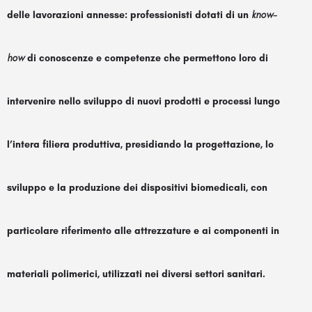
delle lavorazioni annesse: professionisti dotati di un
know-
how
di conoscenze e competenze che permettono loro di
intervenire nello
sviluppo di nuovi prodotti e processi lungo
l’intera filiera produttiva
, presidiando la progettazione, lo
sviluppo e la produzione dei dispositivi biomedicali, con
particolare riferimento alle attrezzature e ai componenti in
materiali polimerici, utilizzati nei diversi settori sanitari.