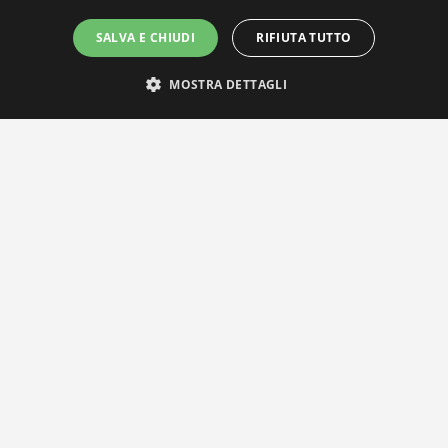
SALVA E CHIUDI
RIFIUTA TUTTO
MOSTRA DETTAGLI
IL NOSTRO NETWORK
Privacy Policy
|
Cookie Policy
Via Agnini 47, 41037 Mirandola (MO) | Cod. Fisc. e P.IVA
01828260362
Segreteria e Concessionaria: RPM Media Srl Società Benefit Tel.