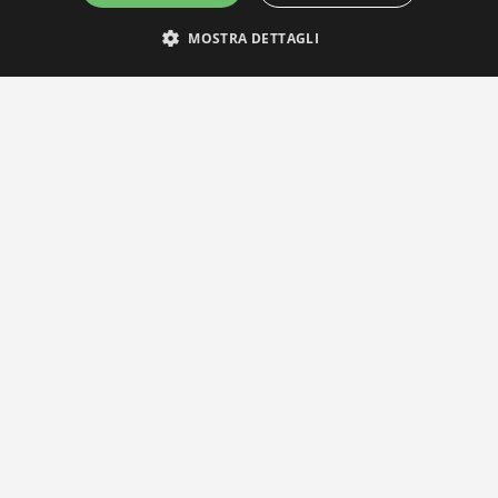
MOSTRA DETTAGLI
IL NOSTRO NETWORK
Privacy Policy
|
Cookie Policy
Via Agnini 47, 41037 Mirandola (MO) | Cod. Fisc. e P.IVA
01828260362
Segreteria e Concessionaria: RPM Media Srl Società Benefit Tel.
0535/23550
info@distrettobiomedicale.it