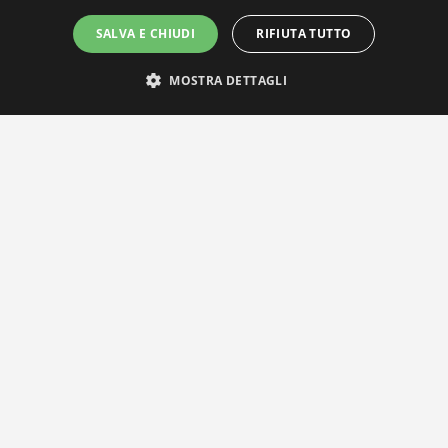
SALVA E CHIUDI
RIFIUTA TUTTO
MOSTRA DETTAGLI
IL NOSTRO NETWORK
Privacy Policy
|
Cookie Policy
Via Agnini 47, 41037 Mirandola (MO) | Cod. Fisc. e P.IVA
01828260362
Segreteria e Concessionaria: RPM Media Srl Società Benefit Tel.