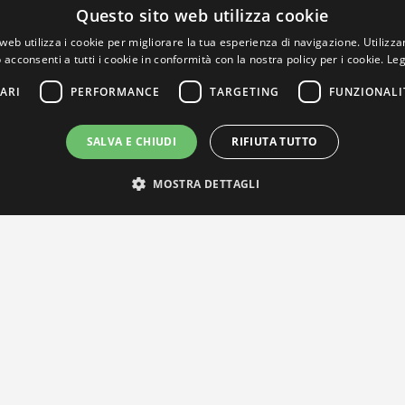
Questo sito web utilizza cookie
web utilizza i cookie per migliorare la tua esperienza di navigazione. Utilizza
 acconsenti a tutti i cookie in conformità con la nostra policy per i cookie.
Leg
ARI
PERFORMANCE
TARGETING
FUNZIONALI
SALVA E CHIUDI
RIFIUTA TUTTO
MOSTRA DETTAGLI
IL NOSTRO NETWORK