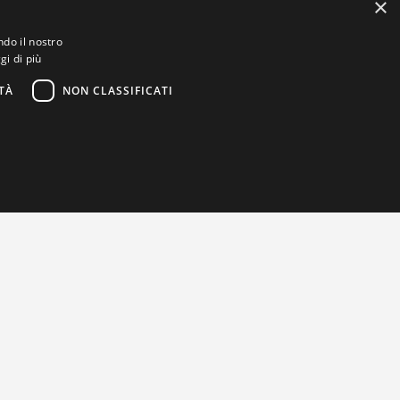
×
ndo il nostro
gi di più
TÀ
NON CLASSIFICATI