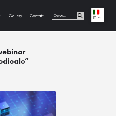
Gallery
Contatti
.
IT
webinar
edicale”