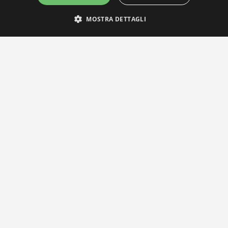
MOSTRA DETTAGLI
IL NOSTRO NETWORK
Privacy Policy
|
Cookie Policy
Via Agnini 47, 41037 Mirandola (MO) | Cod. Fisc. e P.IVA 0182826036
reteria e Concessionaria: RPM Media Srl Società Benefit Tel.
0535/2
info@distrettobiomedicale.it
© Distretto Biomedicale Mirandolese - Sviluppato da
TEAM99