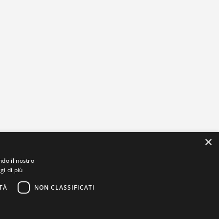
×
ndo il nostro
gi di più
TÀ
NON CLASSIFICATI