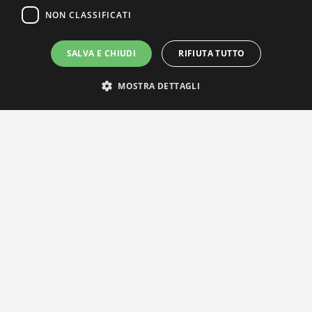
NON CLASSIFICATI
SALVA E CHIUDI
RIFIUTA TUTTO
MOSTRA DETTAGLI
IL NOSTRO NETWORK
Privacy Policy
|
Cookie Policy
Via Agnini 47, 41037 Mirandola (MO) | Cod. Fisc. e P.IVA