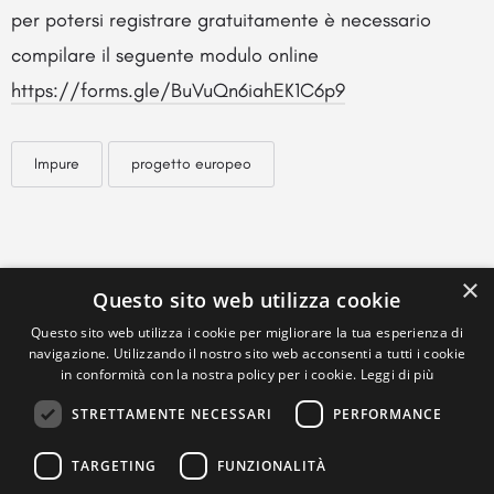
per potersi registrare gratuitamente è necessario
compilare il seguente modulo online
https://forms.gle/BuVuQn6iahEK1C6p9
Impure
progetto europeo
×
Questo sito web utilizza cookie
Questo sito web utilizza i cookie per migliorare la tua esperienza di
navigazione. Utilizzando il nostro sito web acconsenti a tutti i cookie
in conformità con la nostra policy per i cookie.
Leggi di più
STRETTAMENTE NECESSARI
PERFORMANCE
TARGETING
FUNZIONALITÀ