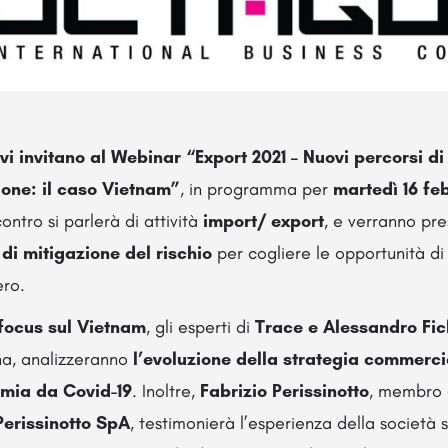
i invitano al Webinar “Export 2021 – Nuovi percorsi di
ione: il caso Vietnam”
, in programma per
martedì 16 feb
ontro si parlerà di attività
import/ export
, e verranno pre
 di mitigazione del rischio
per cogliere le opportunità di
ero.
focus
sul Vietnam
, gli esperti di
Trace e Alessandro Fi
a, analizzeranno
l’evoluzione della strategia commerci
emia da Covid-19
. Inoltre,
Fabrizio Perissinotto
, membro d
Perissinotto SpA
, testimonierà l’esperienza della società 