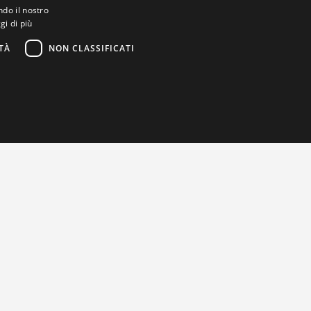
ndo il nostro
gi di più
TÀ
NON CLASSIFICATI