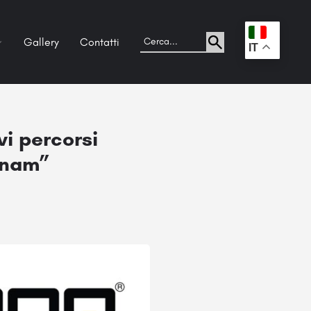
Gallery
Contatti
.
IT
vi percorsi
etnam”