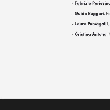
– Fabrizio Perissin
– Guido Ruggeri
, F
– Laura Fumagalli
,
– Cristina Antona
,