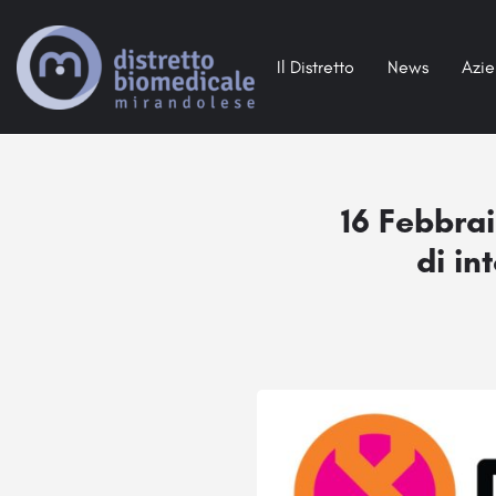
Il Distretto
News
Azi
16 Febbrai
di in