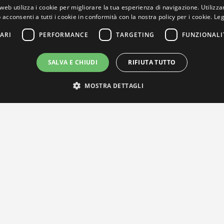
web utilizza i cookie per migliorare la tua esperienza di navigazione. Utilizza
 acconsenti a tutti i cookie in conformità con la nostra policy per i cookie.
Leg
ARI
PERFORMANCE
TARGETING
FUNZIONALI
SALVA E CHIUDI
RIFIUTA TUTTO
MOSTRA DETTAGLI
IL NOSTRO NETWORK