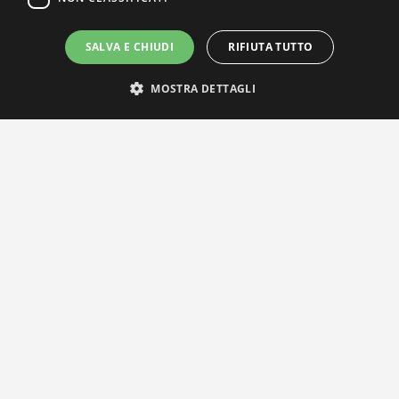
SALVA E CHIUDI
RIFIUTA TUTTO
MOSTRA DETTAGLI
IL NOSTRO NETWORK
Privacy Policy
|
Cookie Policy
Via Agnini 47, 41037 Mirandola (MO) | Cod. Fisc. e P.IVA
01828260362