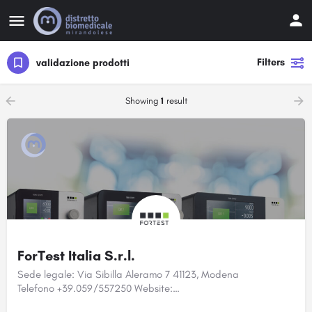
Filters
validazione prodotti
Showing
1
result
ForTest Italia S.r.l.
Sede legale: Via Sibilla Aleramo 7 41123, Modena
Telefono +39.059/557250 Website:…