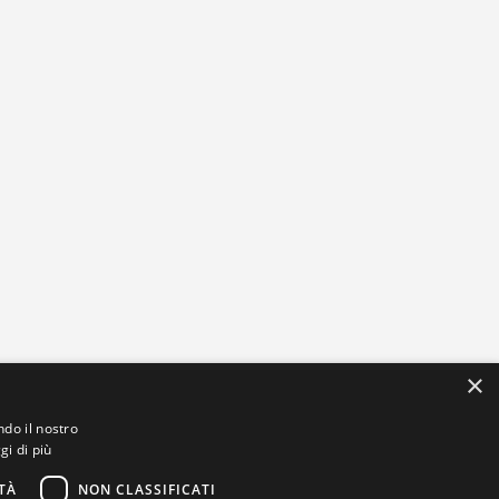
×
ndo il nostro
gi di più
TÀ
NON CLASSIFICATI