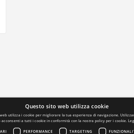
Questo sito web utilizza cookie
web utilizza i cookie per migliorare la tua esperienza di navigazione. Utilizza
 acconsenti a tutti i cookie in conformità con la nostra policy per i cookie.
Leg
ARI
PERFORMANCE
TARGETING
FUNZIONALI