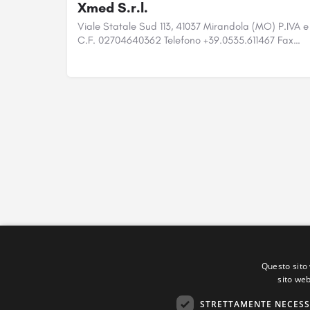
Xmed S.r.l.
Viale Statale Sud 113, 41037 Mirandola (MO) P.IVA e
C.F. 02704640362 Telefono +39.0535.611467 Fax…
Questo sito 
sito web
STRETTAMENTE NECESS