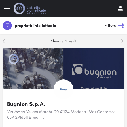
Filters
proprietà intellettuale
Showing
1
result
Bugnion S.p.A.
Via Mario Vellani Marchi, 20 41124 Modena (Mo) Contatto:
059 2916511 E-mail:…