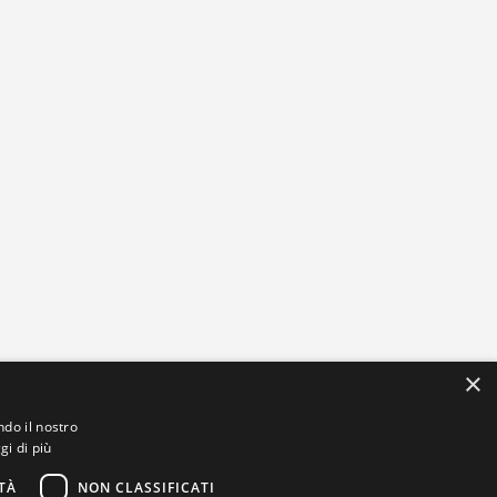
×
ndo il nostro
gi di più
TÀ
NON CLASSIFICATI