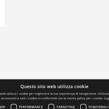
Questo sito web utilizza cookie
web utilizza i cookie per migliorare la tua esperienza di navigazione. Utilizza
 acconsenti a tutti i cookie in conformità con la nostra policy per i cookie.
Leg
ARI
PERFORMANCE
TARGETING
FUNZIONALI