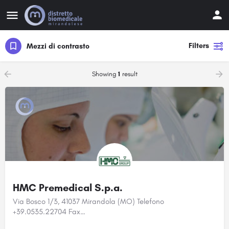
Filters
Mezzi di contrasto
Showing
1
result
HMC Premedical S.p.a.
Via Bosco 1/3, 41037 Mirandola (MO) Telefono
+39.0535.22704 Fax…