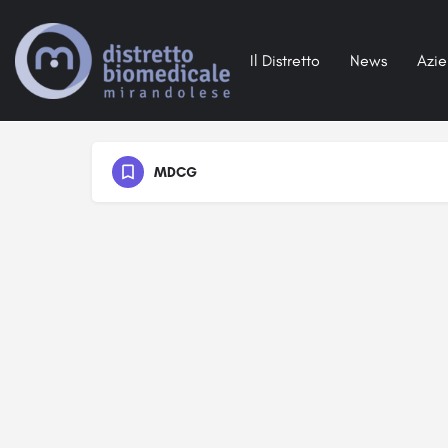
Il Distretto
News
Azi
MDCG