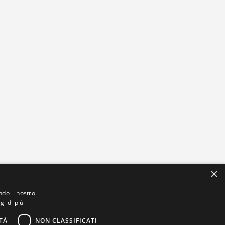
×
ndo il nostro
gi di più
TÀ
NON CLASSIFICATI