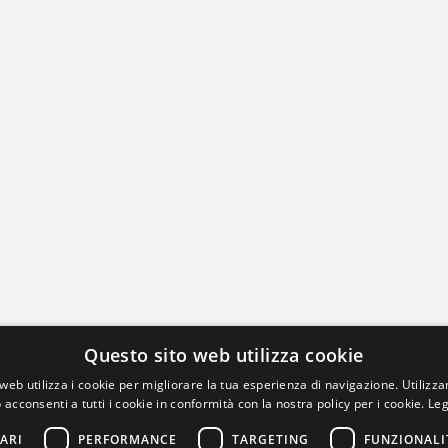
Questo sito web utilizza cookie
web utilizza i cookie per migliorare la tua esperienza di navigazione. Utilizza
 acconsenti a tutti i cookie in conformità con la nostra policy per i cookie.
Leg
ARI
PERFORMANCE
TARGETING
FUNZIONALI