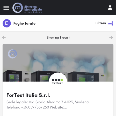
Filters
Fughe tarate
Showing
1
result
ForTest Italia S.r.l.
Sede legale: Via Sibilla Aleramo 7 41123, Modena
Telefono +39.059/557250 Website:…