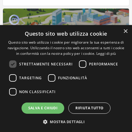
×
Questo sito web utilizza cookie
Questo sito web utilizza i cookie per migliorare la tua esperienza di
navigazione. Utilizzando il nostro sito web acconsenti a tutti i cookie
in conformità con la nostra policy per i cookie.
Leggi di più
STRETTAMENTE NECESSARI
PERFORMANCE
Clariscience S.r.l.
Largo Europa 1, 35137 Padova Telefono +39.049. 7443622
TARGETING
FUNZIONALITÀ
Website: www.clariscience.com Email:…
NON CLASSIFICATI
SALVA E CHIUDI
RIFIUTA TUTTO
MOSTRA DETTAGLI