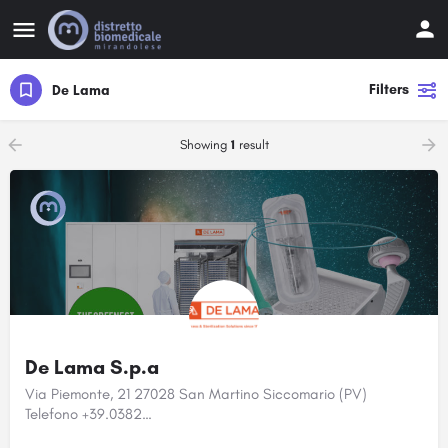
Filters
De Lama
Showing
1
result
De Lama S.p.a
Via Piemonte, 21 27028 San Martino Siccomario (PV)
Telefono +39.0382…