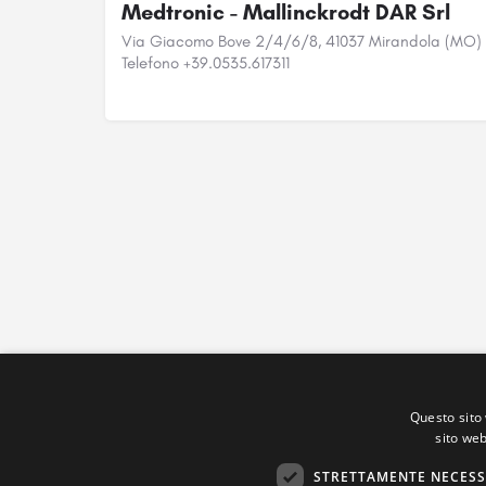
Medtronic - Mallinckrodt DAR Srl
Via Giacomo Bove 2/4/6/8, 41037 Mirandola (MO)
Telefono +39.0535.617311
Questo sito 
sito web
STRETTAMENTE NECESS