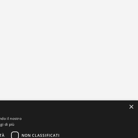
×
ndo il nostro
gi di più
TÀ
NON CLASSIFICATI