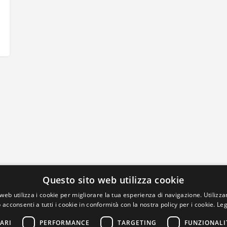
Questo sito web utilizza cookie
web utilizza i cookie per migliorare la tua esperienza di navigazione. Utilizza
 acconsenti a tutti i cookie in conformità con la nostra policy per i cookie.
Leg
ARI
PERFORMANCE
TARGETING
FUNZIONALI