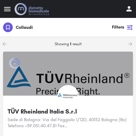
Filters
Collaudi
Showing
1
result
TÜV Rheinland Italia S.r.l
Sede di Bologna: Via del Faggiolo 1/12D, 40132 Bologna (Bo)
Telefono +39.051.40.47.81 Fax…