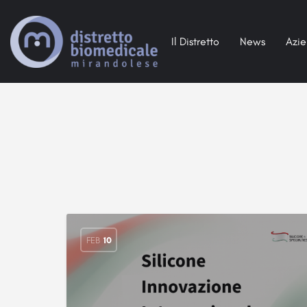
Il Distretto
News
Azi
FEB
10