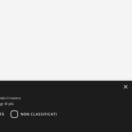
×
ndo il nostro
gi di più
TÀ
NON CLASSIFICATI