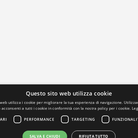
Questo sito web utilizza cookie
web utilizza i cookie per migliorare la tua esperienza di navigazione. Utilizza
 acconsenti a tutti i cookie in conformità con la nostra policy per i cookie.
Leg
ARI
PERFORMANCE
TARGETING
FUNZIONALI
SALVA E CHIUDI
RIFIUTA TUTTO