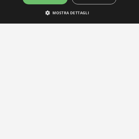
MOSTRA DETTAGLI
IL NOSTRO NETWORK
Privacy Policy
|
Cookie Policy
Via Agnini 47, 41037 Mirandola (MO) | Cod. Fisc. e P.IVA 0182826036
reteria e Concessionaria: RPM Media Srl Società Benefit Tel.
0535/2
info@distrettobiomedicale.it
© Distretto Biomedicale Mirandolese - Sviluppato da
TEAM99