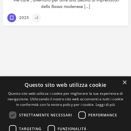
“We care”, diventato per oltre una decina di imprenditori
della Bassa modenese […]
2023
+1
×
Questo sito web utilizza cookie
Questo sito web utilizza i cookie per migliorare la tua esperienza di
navigazione. Utilizzando il nostro sito web acconsenti a tutti i cookie
in conformità con la nostra policy per i cookie.
Leggi di più
STRETTAMENTE NECESSARI
PERFORMANCE
TARGETING
FUNZIONALITÀ