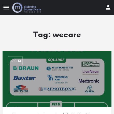
Tag:
wecare
MAG
12