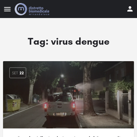
Tag:
virus dengue
SET
22