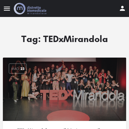
Tag:
TEDxMirandola
MAG
23