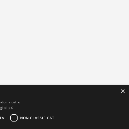
×
ndo il nostro
gi di più
TÀ
NON CLASSIFICATI