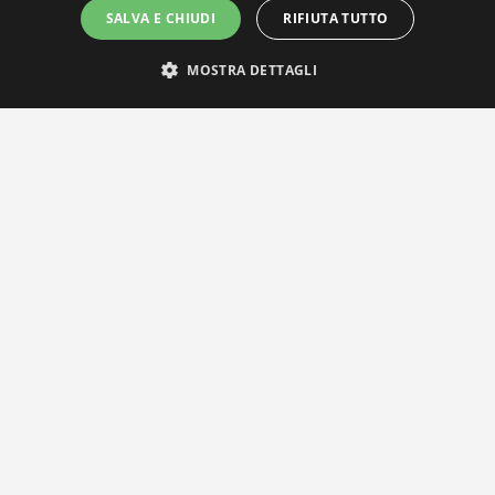
SALVA E CHIUDI
RIFIUTA TUTTO
MOSTRA DETTAGLI
IL NOSTRO NETWORK
Privacy Policy
|
Cookie Policy
Via Agnini 47, 41037 Mirandola (MO) | Cod. Fisc. e P.IVA 0182826036
reteria e Concessionaria: RPM Media Srl Società Benefit Tel.
0535/2
info@distrettobiomedicale.it