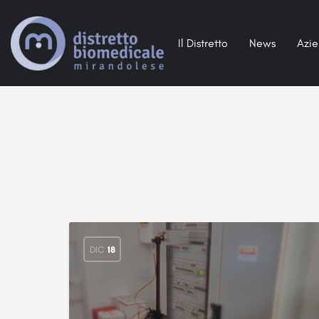
Il Distretto
News
Azi
DIC
18