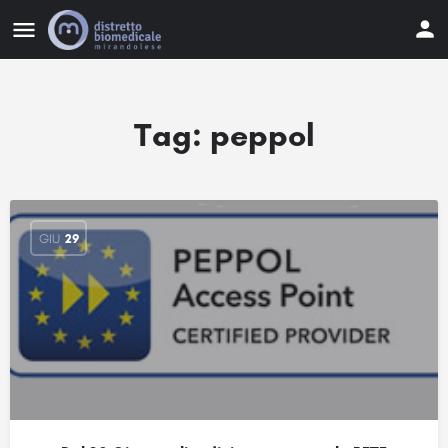
Tag:
peppol
GIU
29