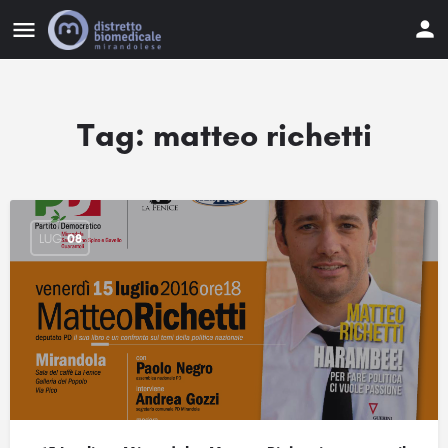
Tag:
matteo richetti
LUG
08