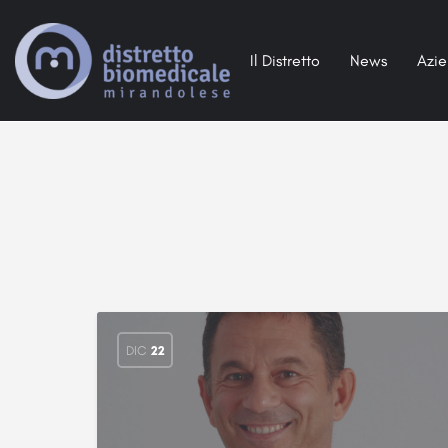
Il Distretto
News
Azi
DIC
22