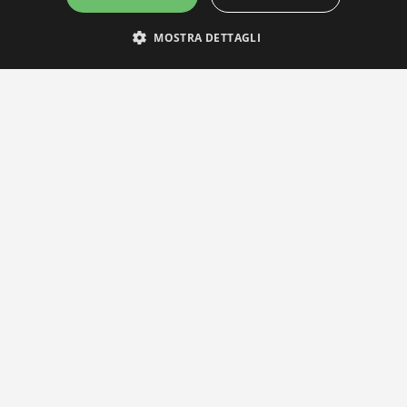
MOSTRA DETTAGLI
IL NOSTRO NETWORK
Privacy Policy
|
Cookie Policy
Via Agnini 47, 41037 Mirandola (MO) | Cod. Fisc. e P.IVA 0182826036
reteria e Concessionaria: RPM Media Srl Società Benefit Tel.
0535/2
info@distrettobiomedicale.it
© Distretto Biomedicale Mirandolese - Sviluppato da
TEAM99