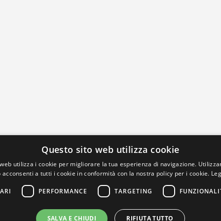
Questo sito web utilizza cookie
web utilizza i cookie per migliorare la tua esperienza di navigazione. Utilizza
 acconsenti a tutti i cookie in conformità con la nostra policy per i cookie.
Leg
ARI
PERFORMANCE
TARGETING
FUNZIONALI
SALVA E CHIUDI
RIFIUTA TUTTO