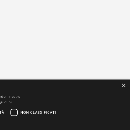
×
ndo il nostro
gi di più
TÀ
NON CLASSIFICATI