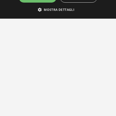
MOSTRA DETTAGLI
IL NOSTRO NETWORK
Privacy Policy
|
Cookie Policy
Via Agnini 47, 41037 Mirandola (MO) | Cod. Fisc. e P.IVA 0182826036
reteria e Concessionaria: RPM Media Srl Società Benefit Tel.
0535/2
info@distrettobiomedicale.it
© Distretto Biomedicale Mirandolese - Sviluppato da
TEAM99