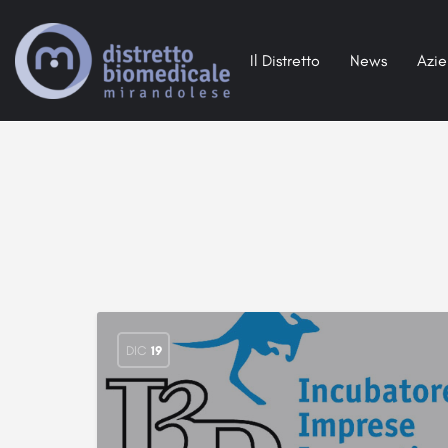
Il Distretto
News
Azi
DIC
19