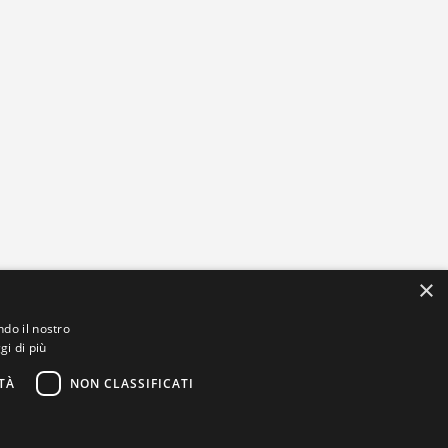
×
ndo il nostro
gi di più
TÀ
NON CLASSIFICATI