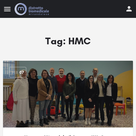
Tag:
HMC
FEB
07