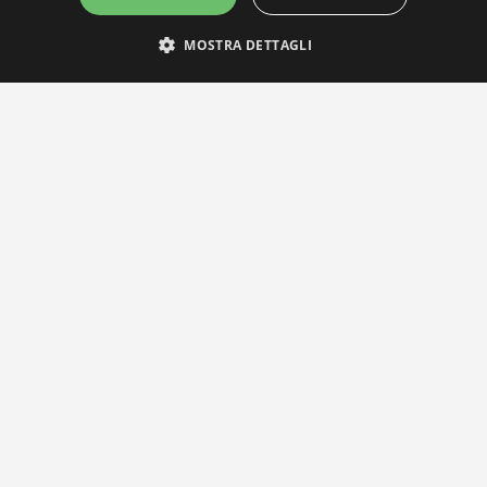
MOSTRA DETTAGLI
IL NOSTRO NETWORK
Privacy Policy
|
Cookie Policy
Via Agnini 47, 41037 Mirandola (MO) | Cod. Fisc. e P.IVA
01828260362
Segreteria e Concessionaria: RPM Media Srl Società Benefit Tel.
0535/23550
info@distrettobiomedicale.it