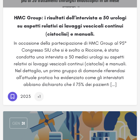
HMC Group: i risultati dell’intervista a 50 urologi
su aspetti relativi ai lavaggi vescicali continui
(cistoclisi) e manuali.
In occasione della partecipazione di HMC Group al 95°
Congresso SIU che si è svolto a Riccione, è stata
condotta una intervista a 50 medici urologi su aspetti
relativi ai lavaggi vescicali continui (cistoclisi) e manuali.
Nel dettaglio, un primo gruppo di domande riferendosi
all’attuale pratica ha evidenziato come gli intervistati
abbiano dichiarato che il 75% dei pazienti […]
2023
+1
GEN
31