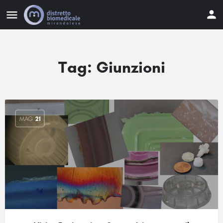
Tag:
Giunzioni
MAG
21