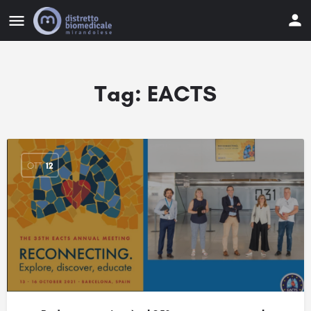
Tag:
EACTS
OTT
12