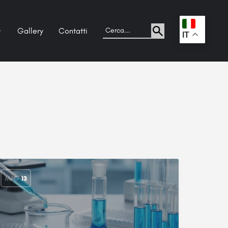
Gallery
Contatti
.
IT
MAG
13