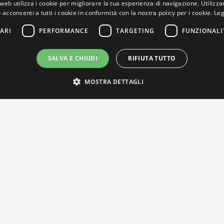
web utilizza i cookie per migliorare la tua esperienza di navigazione. Utilizza
 acconsenti a tutti i cookie in conformità con la nostra policy per i cookie.
Leg
ARI
PERFORMANCE
TARGETING
FUNZIONALI
SALVA E CHIUDI
RIFIUTA TUTTO
MOSTRA DETTAGLI
IL NOSTRO NETWORK