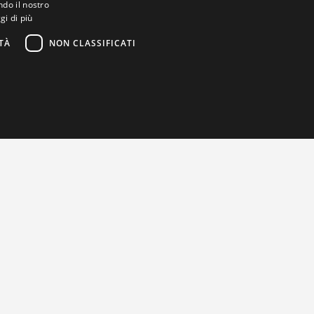
ndo il nostro
gi di più
TÀ
NON CLASSIFICATI