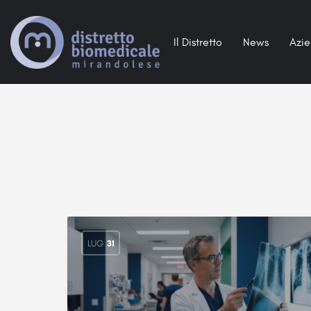
Il Distretto
News
Azi
LUG
31