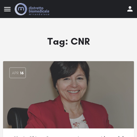
Tag:
CNR
APR
16