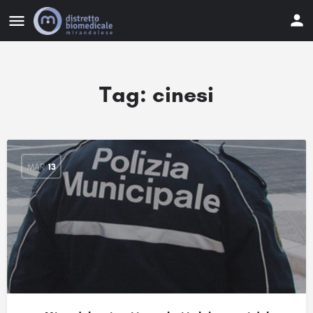
Tag:
cinesi
MAR
13