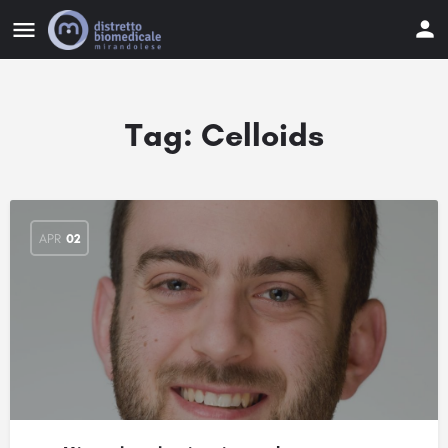
Tag:
Celloids
APR
02